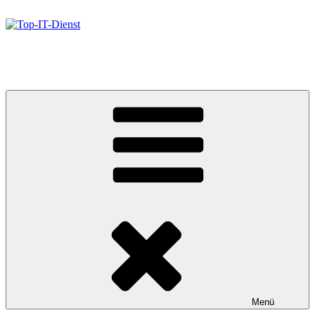
Zum
Inhalt
springen
Top-IT-Dienst
Ihr Systemhaus mit Fachkompetenz
Menü